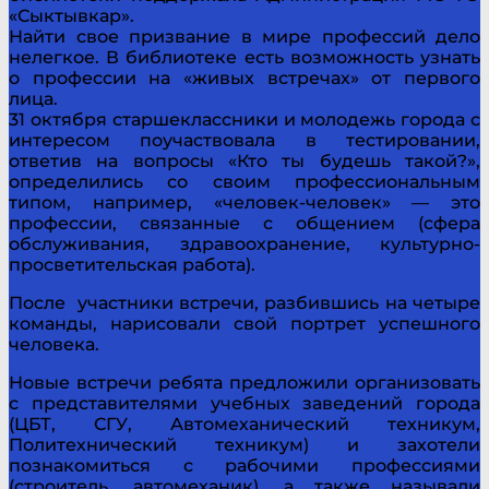
«Сыктывкар».
Найти свое призвание в мире профессий дело
нелегкое. В библиотеке есть возможность узнать
о профессии на «живых встречах» от первого
лица.
31 октября старшеклассники и молодежь города с
интересом поучаствовала в тестировании,
ответив на вопросы «Кто ты будешь такой?»,
определились со своим профессиональным
типом, например, «человек-человек» — это
профессии, связанные с общением (сфера
обслуживания, здравоохранение, культурно-
просветительская работа).
После участники встречи, разбившись на четыре
команды, нарисовали свой портрет успешного
человека.
Новые встречи ребята предложили организовать
с представителями учебных заведений города
(ЦБТ, СГУ, Автомеханический техникум,
Политехнический техникум) и захотели
познакомиться с рабочими профессиями
(строитель, автомеханик), а также называли