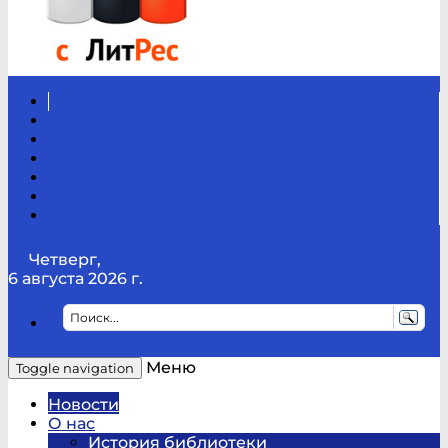
Вконтакте
Канал
Youtube
ТикТок
RSS
Telegram
Карта
сайта
Канал
RUTUBE
Четверг,
6 августа 2026 г.
Меню
Toggle navigation
Новости
О нас
История библиотеки