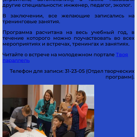
другие специальности: инженер, педагог, эколог.
В заключении, все желающие записались на
тренинговые занятия.
Программа расчитана на весь учебный год, в
течение которого можно поучаствовать во всех
мероприятиях и встречах, тренингах и занятиях.
Читайте о встрече на молодежном портале
Твоя
параллель
Телефон для записи: 31-23-05 (Отдел творческих
программ).