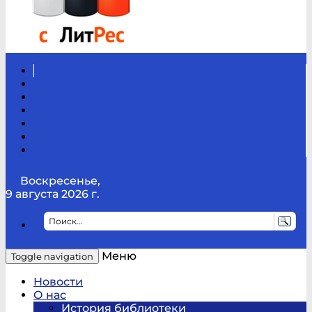
Вконтакте
Канал
Youtube
ТикТок
RSS
Telegram
Карта
сайта
Канал
RUTUBE
Воскресенье,
9 августа 2026 г.
Меню
Toggle navigation
Новости
О нас
История библиотеки