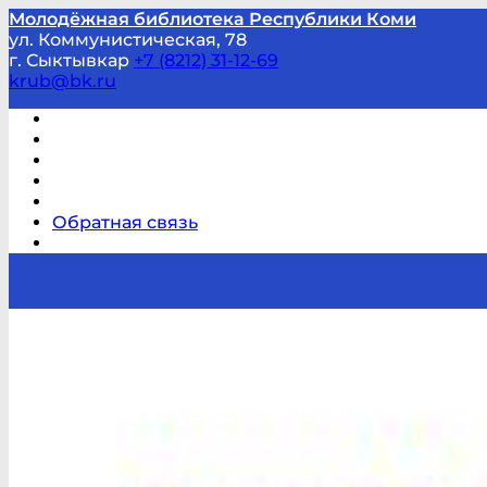
Молодёжная библиотека Республики Коми
ул. Коммунистическая, 78
г. Сыктывкар
+7 (8212) 31-12-69
krub@bk.ru
Виртуальная справка
В помощь студенту и школьнику
Виртуальные выставки
Мероприятия по заявкам
Часто задаваемые вопросы
Обратная связь
Отзывы