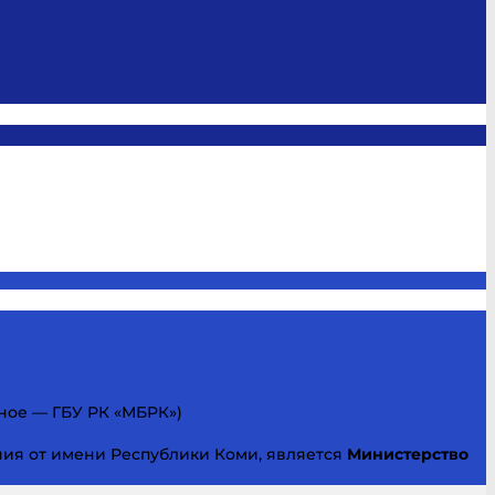
ное — ГБУ РК «МБРК»)
ия от имени Республики Коми, является
Министерство