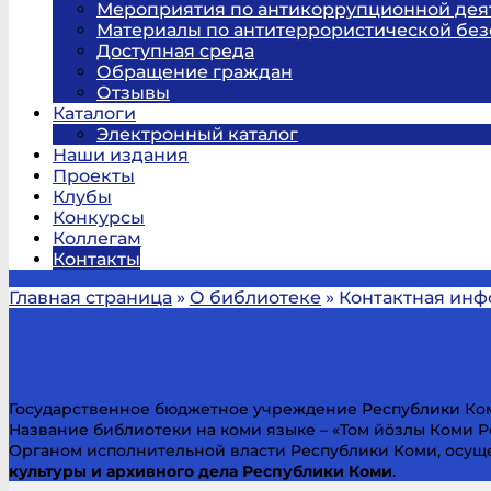
Мероприятия по антикоррупционной дея
Материалы по антитеррористической без
Доступная среда
Обращение граждан
Отзывы
Каталоги
Электронный каталог
Наши издания
Проекты
Клубы
Конкурсы
Коллегам
Контакты
Главная страница
»
О библиотеке
»
Контактная ин
Государственное бюджетное учреждение Республики Ко
Название библиотеки на коми языке – «Том йöзлы Коми 
Органом исполнительной власти Республики Коми, осу
культуры и архивного дела Республики Коми
.