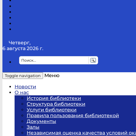
Канал
Youtube
ТикТок
RSS
Telegram
Карта
сайта
Канал
RUTUBE
Четверг,
6 августа 2026 г.
Меню
Toggle navigation
Новости
О нас
История библиотеки
Структура библиотеки
Услуги библиотеки
Правила пользования библиотекой
Документы
Залы
Независимая оценка качества условий ок