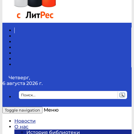
Вконтакте
Канал
Youtube
ТикТок
RSS
Telegram
Карта
сайта
Канал
RUTUBE
Четверг,
6 августа 2026 г.
Меню
Toggle navigation
Новости
О нас
История библиотеки