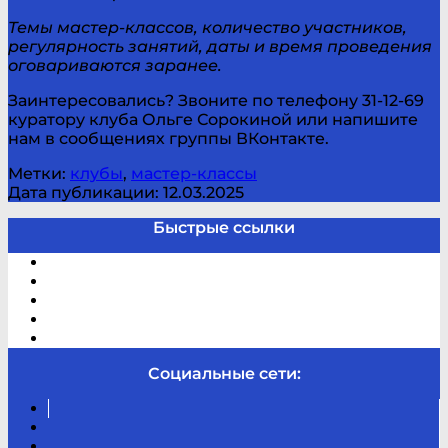
Темы мастер-классов, количество участников,
регулярность занятий, даты и время проведения
оговариваются заранее.
Заинтересовались? Звоните по телефону 31-12-69
куратору клуба Ольге Сорокиной или напишите
нам в сообщениях группы ВКонтакте.
Метки:
клубы
,
мастер-классы
Дата публикации: 12.03.2025
Быстрые ссылки
Электронный каталог
В помощь студенту и школьнику
Виртуальная справка
Отзывы
Контакты
Социальные сети:
Вконтакте
Канал
Youtube
ТикТок