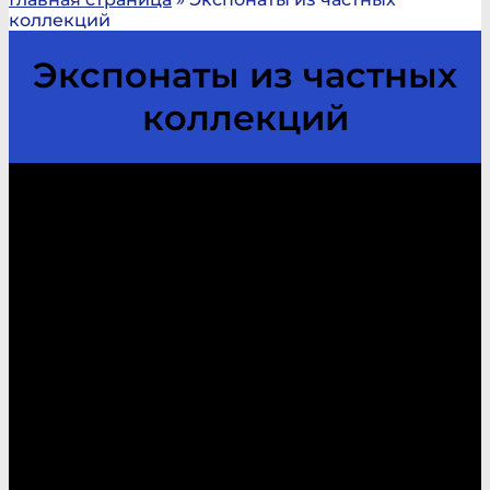
коллекций
Экспонаты из частных
коллекций
Шевроны к пионерской рубашке.
Шеврон пришивался на левый рукав
рубашки пионерской формы выше
локтя.
Пуговицы к пионерской рубашке:
желтые металлические, диаметр 14 мм.
В 1982 году между пионерами и