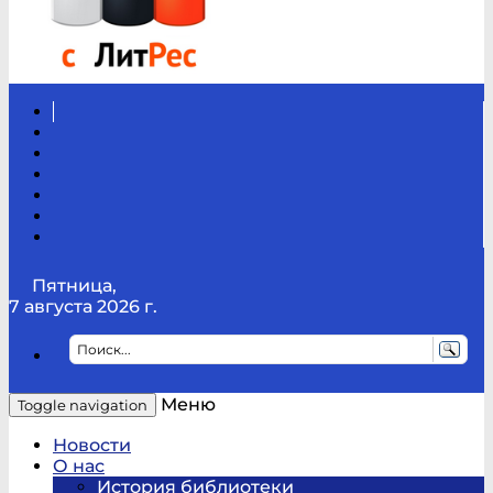
Вконтакте
Канал
Youtube
ТикТок
RSS
Telegram
Карта
сайта
Канал
RUTUBE
Пятница,
7 августа 2026 г.
Меню
Toggle navigation
Новости
О нас
История библиотеки