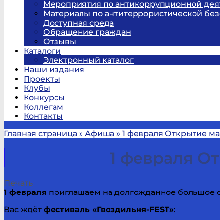
Мероприятия по антикоррупционной дея
Материалы по антитеррористической без
Доступная среда
Обращение граждан
Отзывы
Каталоги
Электронный каталог
Наши издания
Проекты
Клубы
Конкурсы
Коллегам
Контакты
Главная страница
»
Афиша
»
1 февраля Открытие ма
1 февраля О
Печать
1 февраля
приглашаем на долгожданное большое 
Вас ждёт
фестиваль «Гвоздильня-FEST»
: