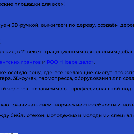
еские площадки для всех!
исуем 3D-ручкой, выжигаем по дереву, создаём дер
)
рские; в 21 веке к традиционным технологиям доба
ентских грантов
и
РОО «Новое дело»
.
еке особую зону, где все желающие смогут поэксп
ра, 3D-ручек, термопресса, оборудования для созд
дый человек, независимо от профессиональной под
ают развивать свои творческие способности и, воз
жду библиотекой, молодежью и молодыми специал