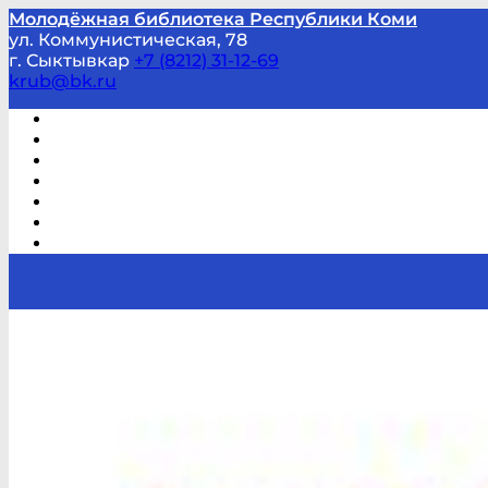
Молодёжная библиотека Республики Коми
ул. Коммунистическая, 78
г. Сыктывкар
+7 (8212) 31-12-69
krub@bk.ru
Виртуальная справка
В помощь студенту и школьнику
Виртуальные выставки
Мероприятия по заявкам
Часто задаваемые вопросы
Обратная связь
Отзывы