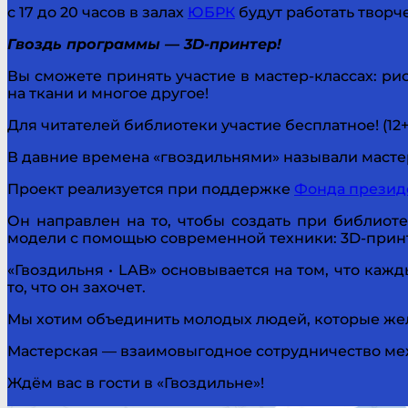
с 17 до 20 часов в залах
ЮБРК
будут работать творч
Гвоздь программы — 3D-принтер!
Вы сможете принять участие в мастер-классах: р
на ткани и многое другое!
Для читателей библиотеки участие бесплатное! (12+
В давние времена «гвоздильнями» называли масте
Проект реализуется при поддержке
Фонда презид
Он направлен на то, чтобы создать при библиот
модели с помощью современной техники: 3D-принте
«Гвоздильня • LAB» основывается на том, что каж
то, что он захочет.
Мы хотим объединить молодых людей, которые жел
Мастерская — взаимовыгодное сотрудничество ме
Ждём вас в гости в «Гвоздильне»!