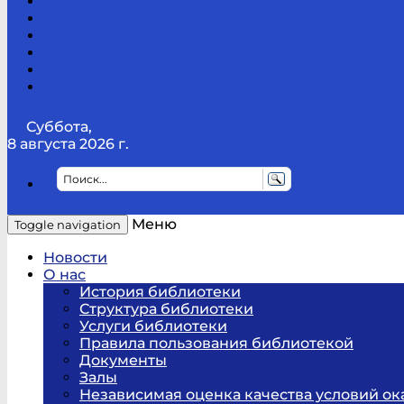
Канал
Youtube
ТикТок
RSS
Telegram
Карта
сайта
Канал
RUTUBE
Суббота,
8 августа 2026 г.
Меню
Toggle navigation
Новости
О нас
История библиотеки
Структура библиотеки
Услуги библиотеки
Правила пользования библиотекой
Документы
Залы
Независимая оценка качества условий ок