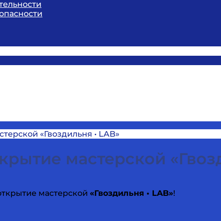
тельности
опасности
стерской «Гвоздильня • LAB»
ткрытие мастерской «Гвоз
открытие мастерской
«Гвоздильня • LAB»
!