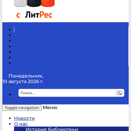
Вконтакте
Канал
Youtube
ТикТок
RSS
Telegram
Карта
сайта
Канал
RUTUBE
Понедельник,
10 августа 2026 г.
Меню
Toggle navigation
Новости
О нас
История библиотеки