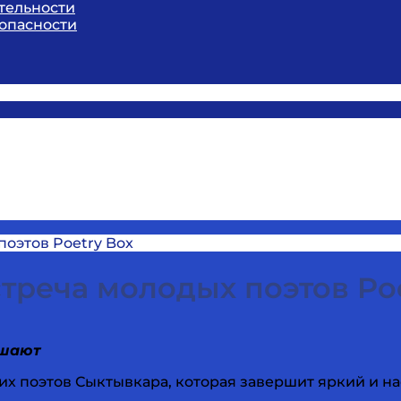
тельности
опасности
поэтов Poetry Box
стреча молодых поэтов Po
ашают
х поэтов Сыктывкара, которая завершит яркий и н