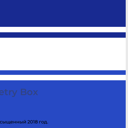
etry Box
асыщенный 2018 год.