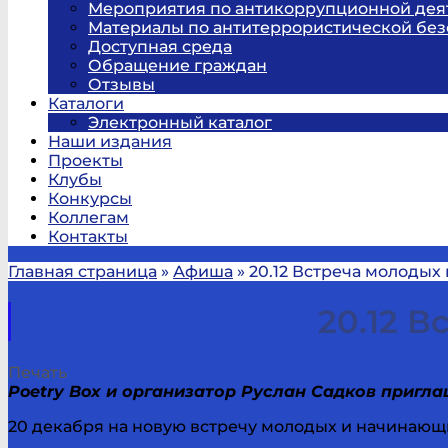
Мероприятия по антикоррупционной дея
Материалы по антитеррористической без
Доступная среда
Обращение граждан
Отзывы
Каталоги
Электронный каталог
Наши издания
Проекты
Клубы
Конкурсы
Коллегам
Контакты
Главная страница
»
Афиша
»
20.12 Встреча молодых 
20.12 В
Печать
Poetry Box и организатор Руслан Садков пригл
20 декабря на новую встречу молодых и начинающи