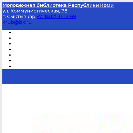
Молодёжная библиотека Республики Коми
ул. Коммунистическая, 78
г. Сыктывкар
+7 (8212) 31-12-69
krub@bk.ru
Виртуальная справка
В помощь студенту и школьнику
Виртуальные выставки
Мероприятия по заявкам
Часто задаваемые вопросы
Обратная связь
Отзывы