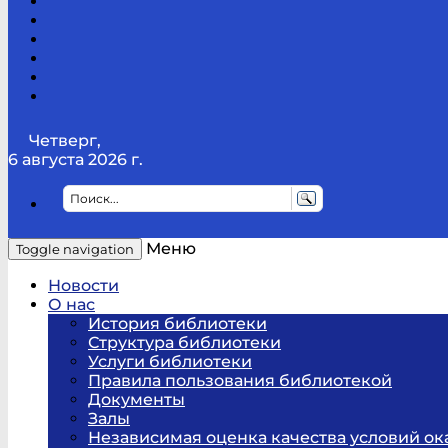
Канал
Youtube
ТикТок
RSS
Telegram
Карта
сайта
Канал
RUTUBE
Четверг,
6 августа 2026 г.
Меню
Toggle navigation
Новости
О нас
История библиотеки
Структура библиотеки
Услуги библиотеки
Правила пользования библиотекой
Документы
Залы
Независимая оценка качества условий ок