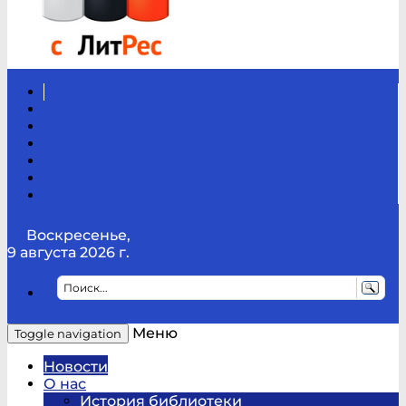
Вконтакте
Канал
Youtube
ТикТок
RSS
Telegram
Карта
сайта
Канал
RUTUBE
Воскресенье,
9 августа 2026 г.
Меню
Toggle navigation
Новости
О нас
История библиотеки