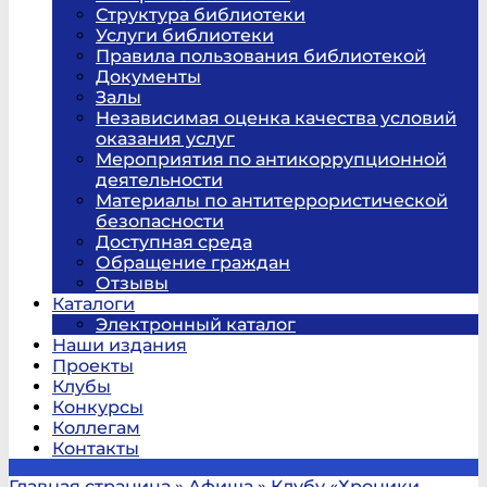
Структура библиотеки
Услуги библиотеки
Правила пользования библиотекой
Документы
Залы
Независимая оценка качества условий
оказания услуг
Мероприятия по антикоррупционной
деятельности
Материалы по антитеррористической
безопасности
Доступная среда
Обращение граждан
Отзывы
Каталоги
Электронный каталог
Наши издания
Проекты
Клубы
Конкурсы
Коллегам
Контакты
Главная страница
»
Афиша
»
Клубу «Хроники