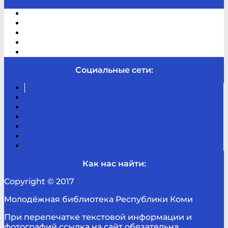
Электронный каталог
В помощь студенту и школьнику
Виртуальная справка
Отзывы
Контакты
Социальные сети:
Вконтакте
Канал
Youtube
ТикТок
RSS
Telegram
Карта
сайта
Канал
RUTUBE
Как нас найти:
Copyright © 2017
Молодёжная библиотека Республики Коми
При перепечатке текстовой информации и
фотографий ссылка на сайт обязательна.