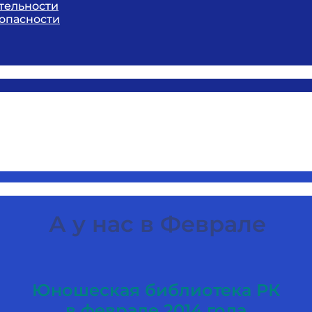
тельности
опасности
А у нас в Феврале
Юношеская библиотека РК
в феврале 2014 года