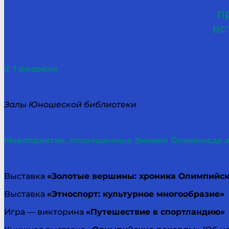
п
вс
С 1 февраля
Залы Юношеской библиотеки
Мероприятия, посвященные Зимней Олимпиаде в 
Выставка
«Золотые вершины: хроника Олимпийск
Выставка
«Этноспорт: культурное многообразие»
Игра — викторина
«Путешествие в спортландию»