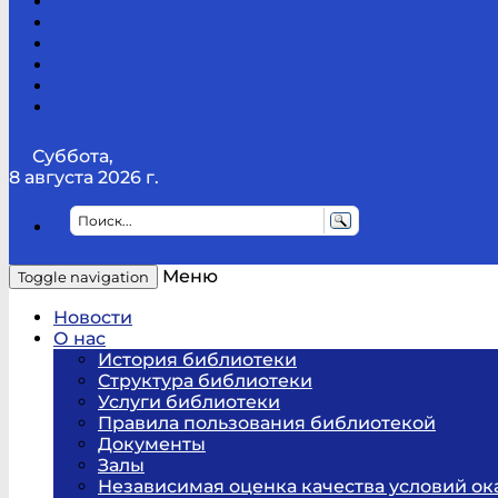
Канал
Youtube
ТикТок
RSS
Telegram
Карта
сайта
Канал
RUTUBE
Суббота,
8 августа 2026 г.
Меню
Toggle navigation
Новости
О нас
История библиотеки
Структура библиотеки
Услуги библиотеки
Правила пользования библиотекой
Документы
Залы
Независимая оценка качества условий ок