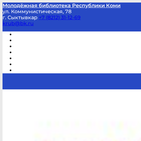
Молодёжная библиотека Республики Коми
ул. Коммунистическая, 78
г. Сыктывкар
+7 (8212) 31-12-69
krub@bk.ru
Виртуальная справка
В помощь студенту и школьнику
Виртуальные выставки
Мероприятия по заявкам
Часто задаваемые вопросы
Обратная связь
Отзывы