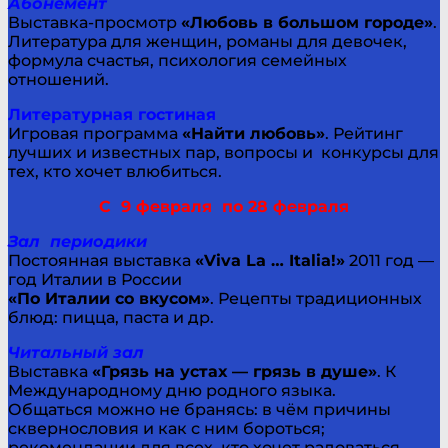
Абонемент
Выставка-просмотр
«Любовь в большом городе»
.
Литература для женщин, романы для девочек,
формула счастья, психология семейных
отношений.
Литературная гостиная
Игровая программа
«Найти любовь»
. Рейтинг
лучших и известных пар, вопросы и конкурсы для
тех, кто хочет влюбиться.
С 9 февраля по 28 февраля
Зал периодики
Постоянная выставка
«Viva La … Italia!»
2011 год —
год Италии в России
«По Италии со вкусом»
. Рецепты традиционных
блюд: пицца, паста и др.
Читальный зал
Выставка
«Грязь на устах — грязь в душе»
. К
Международному дню родного языка.
Общаться можно не бранясь: в чём причины
сквернословия и как с ним бороться;
рекомендации для всех, кто хочет радоваться