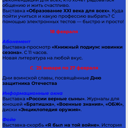
общению и жить счастливо.
Выставка
«Образование XXI века для всех»
. Куда
пойти учиться и какую профессию выбрать? С
помощью электронных тестов — быстро и просто!
18 февраля
Абонемент
Выставка-просмотр
«Книжный подиум: новинки
сезона»
. С 11 часов.
Новая литература на любой вкус.
С 25 января по 27 февраля
Дни воинской славы, посвящённые
Дню
защитника Отечества
Информационные окна
Выставка
«России верные сыны»
. Журналы для
юношей
«Братишка»
,
«Военные знания»
,
«ОБЖ»
,
диски
«Энциклопедия оружия»
.
Фойе
Выставка-скорбь
«Я был на той войне»
. История