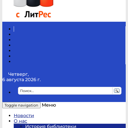
Вконтакте
Канал
Youtube
ТикТок
RSS
Telegram
Карта
сайта
Канал
RUTUBE
Четверг,
6 августа 2026 г.
Меню
Toggle navigation
Новости
О нас
История библиотеки