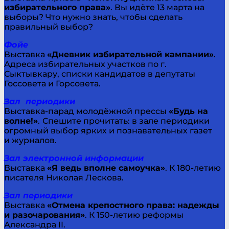
избирательного права»
. Вы идёте 13 марта на
выборы? Что нужно знать, чтобы сделать
правильный выбор?
Фойе
Выставка
«Дневник избирательной кампании»
.
Адреса избирательных участков по г.
Сыктывкару, списки кандидатов в депутаты
Госсовета и Горсовета.
Зал периодики
Выставка-парад молодёжной прессы
«Будь на
волне!»
.
Спешите прочитать: в зале периодики
огромный выбор ярких и познавательных газет
и журналов.
Зал электронной информации
Выставка
«Я ведь вполне самоучка»
. К 180-летию
писателя Николая Лескова.
Зал периодики
Выставка
«Отмена крепостного права: надежды
и разочарования»
. К 150-летию реформы
Александра II.