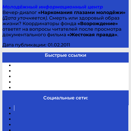
Молодёжный информационный центр
Вечер-диалог
«Наркомания глазами молодёжи»
(Дата уточняется)
. Смерть или здоровый образ
жизни? Координаторы фонда
«Возрождение»
ответят на вопросы читателей после просмотра
документального фильма
«Жестокая правда»
.
Дата публикации: 01.02.2011
Быстрые ссылки
Электронный каталог
В помощь студенту и школьнику
Виртуальная справка
Отзывы
Контакты
Социальные сети:
Вконтакте
Канал
Youtube
ТикТок
RSS
Telegram