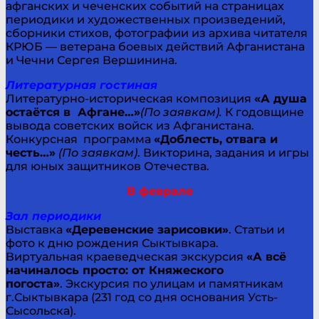
афганских и чеченских событий на страницах
периодики и художественных произведений,
сборники стихов, фотографии из архива читателя
КРЮБ — ветерана боевых действий Афганистана
и Чечни Сергея Вершинина.
Литературная гостиная
Литературно-историческая композиция
«А душа
остаётся в Афгане…»
(По заявкам).
К годовщине
вывода советских войск из Афганистана.
Конкурсная программа
«Доблесть, отвага и
честь…»
(По заявкам)
. Викторина, задания и игры
для юных защитников Отечества.
В феврале
Зал периодики
Выставка
«Деревенские зарисовки»
. Статьи и
фото к дню рождения Сыктывкара.
Виртуальная краеведческая экскурсия
«А всё
начиналось просто: от Княжеского
погоста»
. Экскурсия по улицам и памятникам
г.Сыктывкара (231 год со дня основания Усть-
Сысольска).