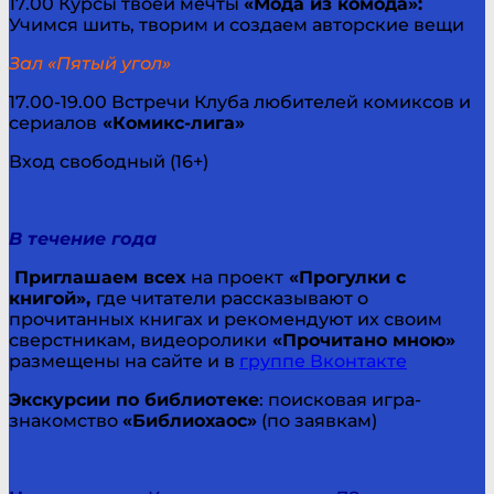
17.00 Курсы твоей мечты
«Мода из комода»:
Учимся шить, творим и создаем авторские вещи
Зал «Пятый угол»
17.00-19.00 Встречи Клуба любителей комиксов и
сериалов
«Комикс-лига»
Вход свободный (16+)
В течение года
Приглашаем всех
на проект
«Прогулки с
книгой»,
где читатели рассказывают о
прочитанных книгах и рекомендуют их своим
сверстникам, видеоролики
«Прочитано мною»
размещены на сайте и в
группе Вконтакте
Экскурсии по библиотеке
: поисковая игра-
знакомство
«Библиохаос»
(по заявкам)