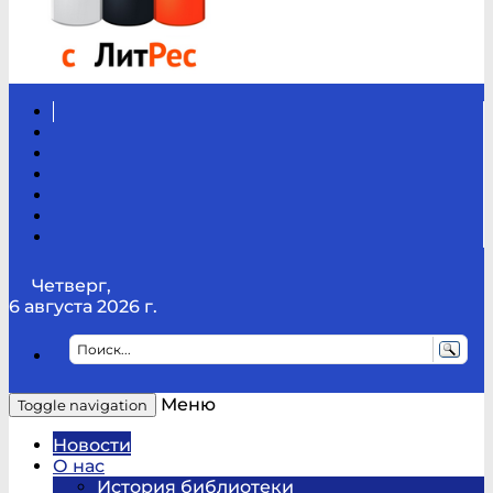
Вконтакте
Канал
Youtube
ТикТок
RSS
Telegram
Карта
сайта
Канал
RUTUBE
Четверг,
6 августа 2026 г.
Меню
Toggle navigation
Новости
О нас
История библиотеки