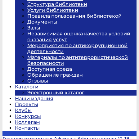
Структура библиотеки
Услуги библиотеки
Правила пользования библиотекой
Документы
Залы
Независимая оценка качества условий
оказания услуг
Мероприятия по антикоррупционной
деятельности
Материалы по антитеррористической
безопасности
Доступная среда
Обращение граждан
Отзывы
Каталоги
Электронный каталог
Наши издания
Проекты
Клубы
Конкурсы
Коллегам
Контакты
Главная страница
»
Афиша
»
Афиша недели 12-18