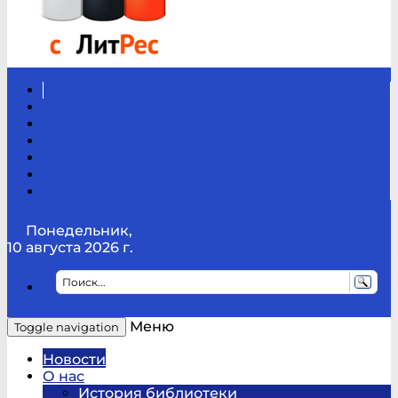
Вконтакте
Канал
Youtube
ТикТок
RSS
Telegram
Карта
сайта
Канал
RUTUBE
Понедельник,
10 августа 2026 г.
Меню
Toggle navigation
Новости
О нас
История библиотеки