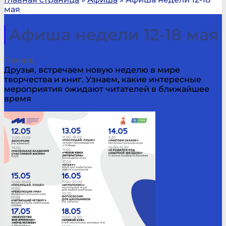
мая
Афиша недели 12-18 мая
Печать
Друзья, встречаем новую неделю в мире
творчества и книг. Узнаем, какие интересные
мероприятия ожидают читателей в ближайшее
время