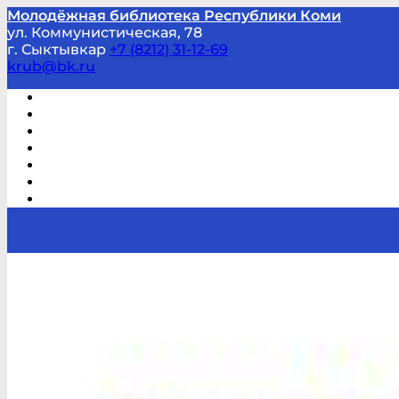
Молодёжная библиотека Республики Коми
ул. Коммунистическая, 78
г. Сыктывкар
+7 (8212) 31-12-69
krub@bk.ru
Виртуальная справка
В помощь студенту и школьнику
Виртуальные выставки
Мероприятия по заявкам
Часто задаваемые вопросы
Обратная связь
Отзывы