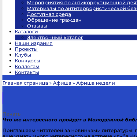
Мероприятия по антикоррупционной дея
Материалы по антитеррористической без
Доступная среда
Обращение граждан
Отзывы
Каталоги
Электронный каталог
Наши издания
Проекты
Клубы
Конкурсы
Коллегам
Контакты
Главная страница
»
Афиша
»
Афиша недели
Печать
Что же интересного пройдёт в Молодёжной биб
Приглашаем читателей за новинками литературы, п
еще узнать много интересного на встрече клуба «