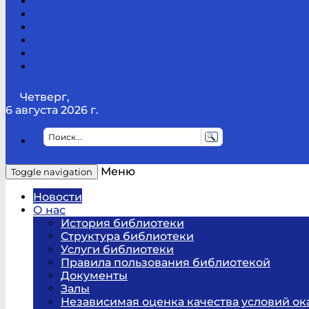
Канал
Youtube
ТикТок
RSS
Telegram
Карта
сайта
Канал
RUTUBE
Четверг,
6 августа 2026 г.
Меню
Toggle navigation
Новости
О нас
История библиотеки
Структура библиотеки
Услуги библиотеки
Правила пользования библиотекой
Документы
Залы
Независимая оценка качества условий ок