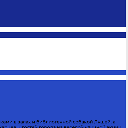
ками в залах и библиотечной собакой Лушей, а
арцев и гостей города на весёлой уличной акции