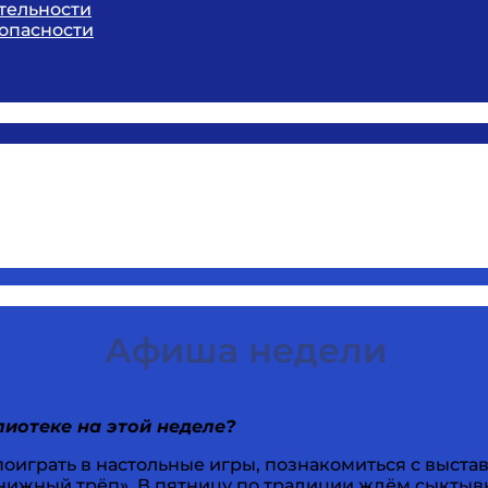
тельности
опасности
Афиша недели
лиотеке на этой неделе?
оиграть в настольные игры, познакомиться с выстав
Книжный трёп». В пятницу по традиции ждём сыктывк