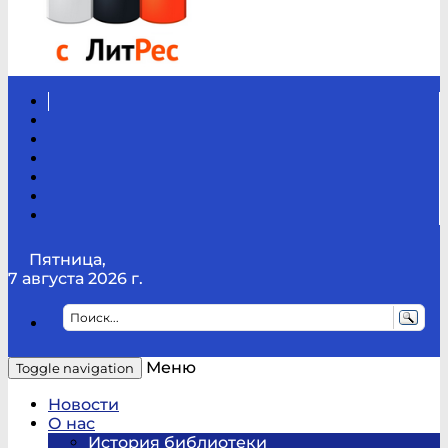
Вконтакте
Канал
Youtube
ТикТок
RSS
Telegram
Карта
сайта
Канал
RUTUBE
Пятница,
7 августа 2026 г.
Меню
Toggle navigation
Новости
О нас
История библиотеки