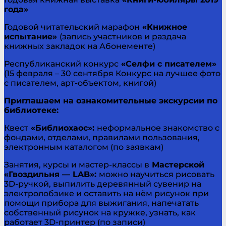
года»
Годовой читательский марафон
«Книжное
испытание»
(запись участников и раздача
книжных закладок на Абонементе)
Республиканский конкурс
«Селфи с писателем»
(15 февраля – 30 сентября Конкурс на лучшее фото
с писателем, арт-объектом, книгой)
Приглашаем на ознакомительные экскурсии по
библиотеке:
Квест
«Библиохаос»:
неформальное знакомство с
фондами, отделами, правилами пользования,
электронным каталогом (по заявкам)
Занятия, курсы и мастер-классы в
Мастерской
«Гвоздильня — LAB»:
можно научиться рисовать
3D-ручкой, выпилить деревянный сувенир на
электролобзике и оставить на нём рисунок при
помощи прибора для выжигания, напечатать
собственный рисунок на кружке, узнать, как
работает 3D-принтер (по записи)