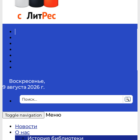
Вконтакте
Канал
Youtube
ТикТок
RSS
Telegram
Карта
сайта
Канал
RUTUBE
Воскресенье,
9 августа 2026 г.
Меню
Toggle navigation
Новости
О нас
История библиотеки