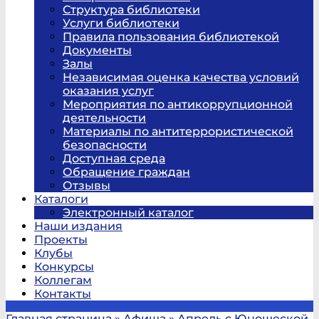
Структура библиотеки
Услуги библиотеки
Правила пользования библиотекой
Документы
Залы
Независимая оценка качества условий
оказания услуг
Мероприятия по антикоррупционной
деятельности
Материалы по антитеррористической
безопасности
Доступная среда
Обращение граждан
Отзывы
Каталоги
Электронный каталог
Наши издания
Проекты
Клубы
Конкурсы
Коллегам
Контакты
Главная страница
»
Афиша
»
Апрель с Юношеской