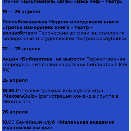
чтения
«Библионочь -2019»: «Весь мир – театр»
19 — 26 апреля
Республиканская Неделя молодежной книги
«Третье измерение: книга – театр –
волшебство»:
Творческие встречи, выступления
молодежных и студенческих театров республики
22 — 25 апреля
Акция
«Библиотека на вырост»:
Торжественная
«передача» читателей из детских библиотек в ЮБ
РК
25 апреля
18.30
Интеллектуальная командная игра
«ЧеховъQuiz»
(регистрация команд в группе в
ВКонтакте)
26 апреля
18.00 Семейный клуб
«Маленькая академия
счастливой жизни»