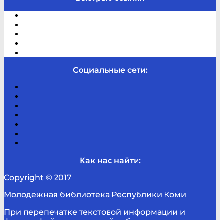
Электронный каталог
В помощь студенту и школьнику
Виртуальная справка
Отзывы
Контакты
Социальные сети:
Вконтакте
Канал
Youtube
ТикТок
RSS
Telegram
Карта
сайта
Канал
RUTUBE
Как нас найти:
Copyright © 2017
Молодёжная библиотека Республики Коми
При перепечатке текстовой информации и