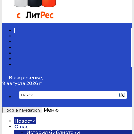
Вконтакте
Канал
Youtube
ТикТок
RSS
Telegram
Карта
сайта
Канал
RUTUBE
Воскресенье,
9 августа 2026 г.
Меню
Toggle navigation
Новости
О нас
История библиотеки