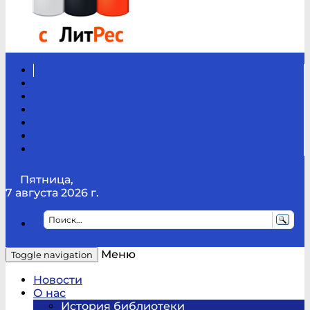
Вконтакте
Канал
Youtube
ТикТок
RSS
Telegram
Карта
сайта
Канал
RUTUBE
Пятница,
7 августа 2026 г.
Меню
Toggle navigation
Новости
О нас
История библиотеки