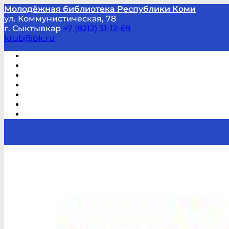
Молодёжная библиотека Республики Коми
ул. Коммунистическая, 78
г. Сыктывкар
+7 (8212) 31-12-69
krub@bk.ru
Виртуальная справка
В помощь студенту и школьнику
Виртуальные выставки
Мероприятия по заявкам
Часто задаваемые вопросы
Обратная связь
Отзывы