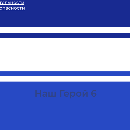
тельности
опасности
Наш Герой 6