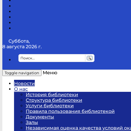
Канал
Youtube
ТикТок
RSS
Telegram
Карта
сайта
Канал
RUTUBE
Суббота,
8 августа 2026 г.
Меню
Toggle navigation
Новости
О нас
История библиотеки
Структура библиотеки
Услуги библиотеки
Правила пользования библиотекой
Документы
Залы
Независимая оценка качества условий ок