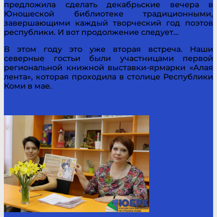
предложила сделать декабрьские вечера в
Юношеской библиотеке традиционными,
завершающими каждый творческий год поэтов
республики. И вот продолжение следует…
В этом году это уже вторая встреча. Наши
северные гостьи были участницами первой
региональной книжной выставки-ярмарки «Алая
лента», которая проходила в столице Республики
Коми в мае.