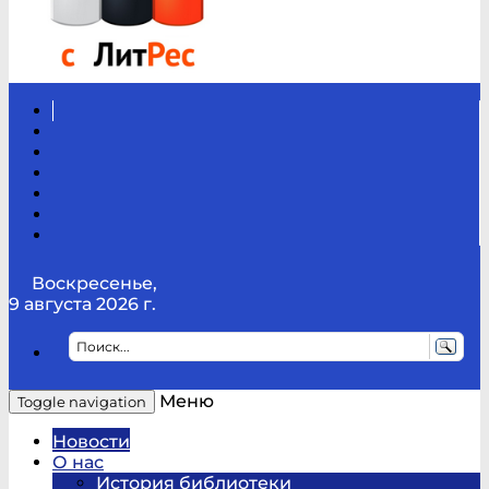
Вконтакте
Канал
Youtube
ТикТок
RSS
Telegram
Карта
сайта
Канал
RUTUBE
Воскресенье,
9 августа 2026 г.
Меню
Toggle navigation
Новости
О нас
История библиотеки