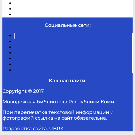
Виртуальная справка
Отзывы
Контакты
Социальные сети:
Вконтакте
Канал
Youtube
ТикТок
RSS
Telegram
Карта
сайта
Канал
RUTUBE
Как нас найти:
Copyright © 2017
Молодёжная библиотека Республики Коми
При перепечатке текстовой информации и
фотографий ссылка на сайт обязательна.
Разработка сайта: UBRK