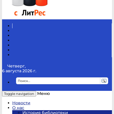
Вконтакте
Канал
Youtube
ТикТок
RSS
Telegram
Карта
сайта
Канал
RUTUBE
Четверг,
6 августа 2026 г.
Меню
Toggle navigation
Новости
О нас
История библиотеки