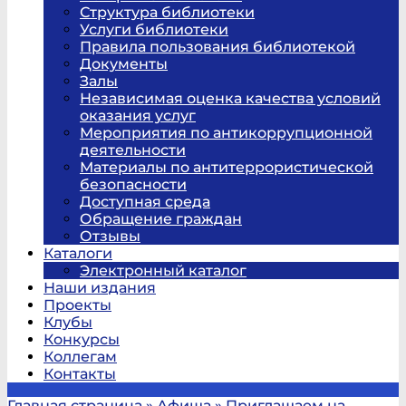
Структура библиотеки
Услуги библиотеки
Правила пользования библиотекой
Документы
Залы
Независимая оценка качества условий
оказания услуг
Мероприятия по антикоррупционной
деятельности
Материалы по антитеррористической
безопасности
Доступная среда
Обращение граждан
Отзывы
Каталоги
Электронный каталог
Наши издания
Проекты
Клубы
Конкурсы
Коллегам
Контакты
Главная страница
»
Афиша
»
Приглашаем на