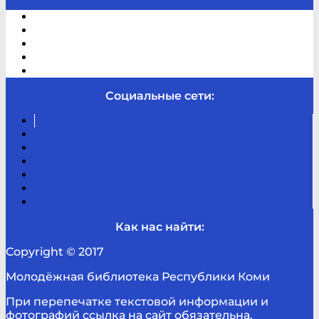
Электронный каталог
В помощь студенту и школьнику
Виртуальная справка
Отзывы
Контакты
Социальные сети:
Вконтакте
Канал
Youtube
ТикТок
RSS
Telegram
Карта
сайта
Канал
RUTUBE
Как нас найти:
Copyright © 2017
Молодёжная библиотека Республики Коми
При перепечатке текстовой информации и
фотографий ссылка на сайт обязательна.