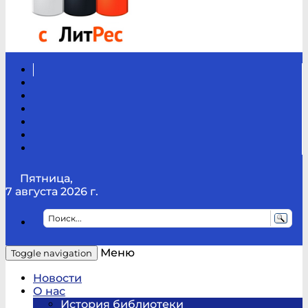
Вконтакте
Канал
Youtube
ТикТок
RSS
Telegram
Карта
сайта
Канал
RUTUBE
Пятница,
7 августа 2026 г.
Меню
Toggle navigation
Новости
О нас
История библиотеки