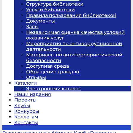
Структура библиотеки
Услуги библиотеки
Правила пользования библиотекой
Документы
Залы
Независимая оценка качества условий
оказания услуг
Мероприятия по антикоррупционной
деятельности
Материалы по антитеррористической
безопасности
Доступная среда
Обращение граждан
Отзывы
Каталоги
Электронный каталог
Наши издания
Проекты
Клубы
Конкурсы
Коллегам
Контакты
Главная страница
»
Афиша
»
Клуб «Счастливы