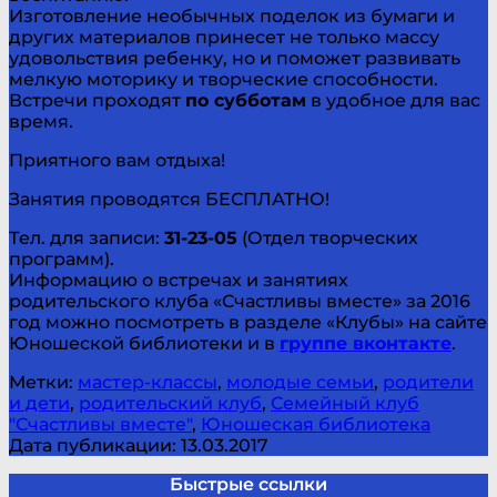
Изготовление необычных поделок из бумаги и
других материалов принесет не только массу
удовольствия ребенку, но и поможет развивать
мелкую моторику и творческие способности.
Встречи проходят
по субботам
в удобное для вас
время.
Приятного вам отдыха!
Занятия проводятся БЕСПЛАТНО!
Тел. для записи:
31-23-05
(Отдел творческих
программ).
Информацию о встречах и занятиях
родительского клуба «Счастливы вместе» за 2016
год можно посмотреть в разделе «Клубы» на сайте
Юношеской библиотеки и в
группе вконтакте
.
Метки:
мастер-классы
,
молодые семьи
,
родители
и дети
,
родительский клуб
,
Семейный клуб
"Счастливы вместе"
,
Юношеская библиотека
Дата публикации: 13.03.2017
Быстрые ссылки