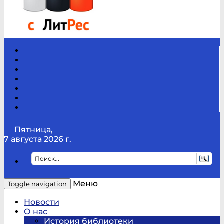
Вконтакте
Канал
Youtube
ТикТок
RSS
Telegram
Карта
сайта
Канал
RUTUBE
Пятница,
7 августа 2026 г.
Меню
Toggle navigation
Новости
О нас
История библиотеки