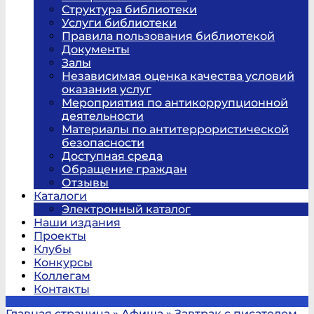
Структура библиотеки
Услуги библиотеки
Правила пользования библиотекой
Документы
Залы
Независимая оценка качества условий
оказания услуг
Мероприятия по антикоррупционной
деятельности
Материалы по антитеррористической
безопасности
Доступная среда
Обращение граждан
Отзывы
Каталоги
Электронный каталог
Наши издания
Проекты
Клубы
Конкурсы
Коллегам
Контакты
Главная страница
»
Афиша
»
Завтрак с писателем