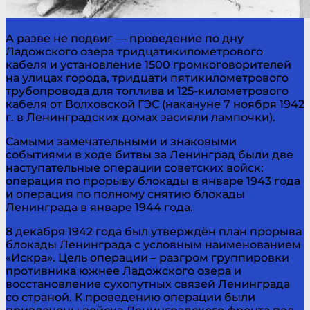
А разве не подвиг — проведение по дну
Ладожского озера тридцатикилометрового
кабеля и установление 1500 громкоговорителей
на улицах города, тридцати пятикилометрового
трубопровода для топлива и 125-километрового
кабеля от Волховской ГЭС (накануне 7 ноября 1942
г. в Ленинградских домах засияли лампочки).
Самыми замечательными и знаковыми
событиями в ходе битвы за Ленинград были две
наступательные операции советских войск:
операция по прорыву блокады в январе 1943 года
и операция по полному снятию блокады
Ленинграда в январе 1944 года.
8 декабря 1942 года был утверждён план прорыва
блокады Ленинграда с условным наименованием
«Искра». Цель операции – разгром группировки
противника южнее Ладожского озера и
восстановление сухопутных связей Ленинграда
со страной. К проведению операции были