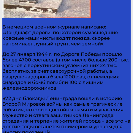
В немецком военном журнале написано:
«Ландшафт дороги, по которой сумасшедшие
красные машинисты водят поезда, скорее
напоминает лунный грунт, чем земной».
До 27 января 1944 г. по Дороге Победы прошло
более 4700 составов (в том числе больше 200 тыс.
вагонов с воркутинским углем (из них 24 тыс.
бесплатно, за счет сверхурочной работы), а
разрушена дорога была 1200 раз, от немецких
снарядов и бомб погибли 100 с лишним
железнодорожников.
872 дня блокады Ленинграда вошли в историю
Второй Мировой войны как самые трагические
события, которые достойны памяти и уважения.
Мужество и отвага защитников Ленинграда,
страдания и терпение жителей города – всё это на
долгие годы останется примером и уроком для
многих поколений.