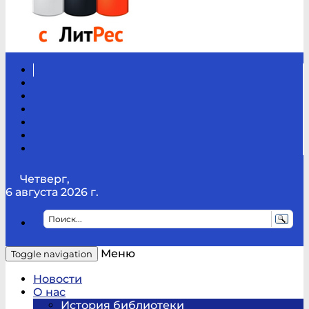
Вконтакте
Канал
Youtube
ТикТок
RSS
Telegram
Карта
сайта
Канал
RUTUBE
Четверг,
6 августа 2026 г.
Меню
Toggle navigation
Новости
О нас
История библиотеки