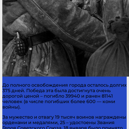
До полного освобождения города осталось долгих
375 дней. Победа эта была достигнута очень
дорогой ценой – погибло 39940 и ранен 81141
человек (в числе погибших более 600 — коми
войны).
За мужество и отвагу 19 тысяч воинов награждены
орденами и медалями, 25 – удостоены Звания
Героя Советского Союза. 18 января было принято