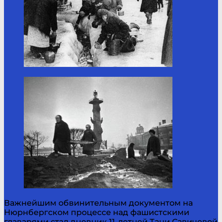
Важнейшим обвинительным документом на
Нюрнбергском процессе над фашистскими
главарями стал дневник 11-летней Тани Савичевой