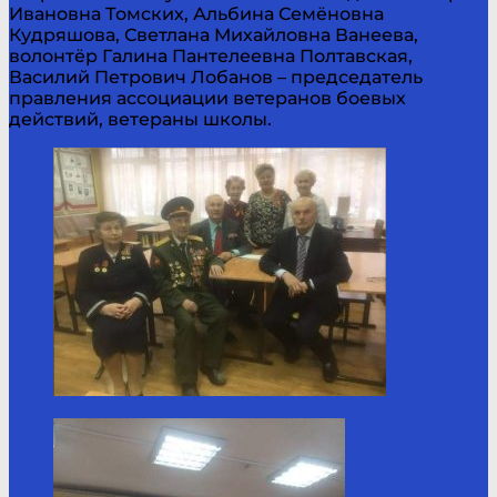
Ивановна Томских, Альбина Семёновна
Кудряшова, Светлана Михайловна Ванеева,
волонтёр Галина Пантелеевна Полтавская,
Василий Петрович Лобанов – председатель
правления ассоциации ветеранов боевых
действий, ветераны школы.