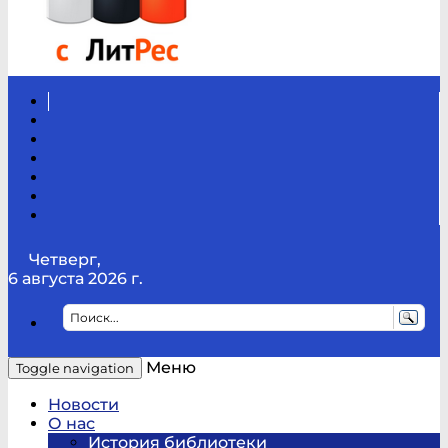
Вконтакте
Канал
Youtube
ТикТок
RSS
Telegram
Карта
сайта
Канал
RUTUBE
Четверг,
6 августа 2026 г.
Меню
Toggle navigation
Новости
О нас
История библиотеки