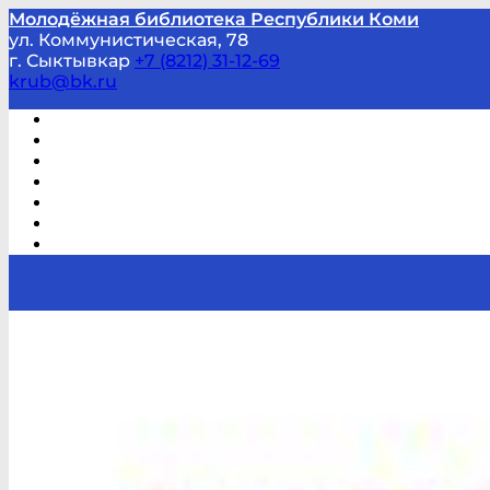
Молодёжная библиотека Республики Коми
ул. Коммунистическая, 78
г. Сыктывкар
+7 (8212) 31-12-69
krub@bk.ru
Виртуальная справка
В помощь студенту и школьнику
Виртуальные выставки
Мероприятия по заявкам
Часто задаваемые вопросы
Обратная связь
Отзывы