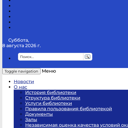
Канал
Youtube
ТикТок
RSS
Telegram
Карта
сайта
Канал
RUTUBE
Суббота,
8 августа 2026 г.
Меню
Toggle navigation
Новости
О нас
История библиотеки
Структура библиотеки
Услуги библиотеки
Правила пользования библиотекой
Документы
Залы
Независимая оценка качества условий ок