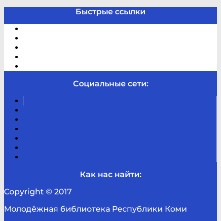
Быстрые ссылки
Электронный каталог
В помощь студенту и школьнику
Виртуальная справка
Отзывы
Контакты
Социальные сети:
Вконтакте
Канал
Youtube
ТикТок
RSS
Telegram
Карта
сайта
Канал
RUTUBE
Как нас найти:
Copyright © 2017
Молодёжная библиотека Республики Коми