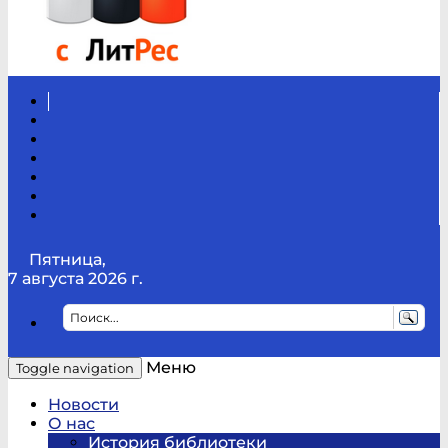
Вконтакте
Канал
Youtube
ТикТок
RSS
Telegram
Карта
сайта
Канал
RUTUBE
Пятница,
7 августа 2026 г.
Меню
Toggle navigation
Новости
О нас
История библиотеки