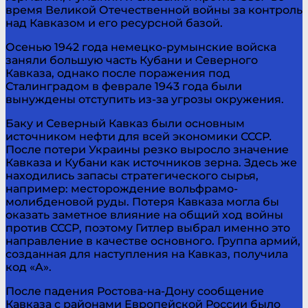
время Великой Отечественной войны за контроль
над Кавказом и его ресурсной базой.
Осенью 1942 года немецко-румынские войска
заняли большую часть Кубани и Северного
Кавказа, однако после поражения под
Сталинградом в феврале 1943 года были
вынуждены отступить из-за угрозы окружения.
Баку и Северный Кавказ были основным
источником нефти для всей экономики СССР
.
После потери Украины резко выросло значение
Кавказа и Кубани как источников зерна. Здесь же
находились запасы стратегического сырья,
например: месторождение вольфрамо-
молибденовой руды. Потеря Кавказа могла бы
оказать заметное влияние на общий ход войны
против СССР, поэтому Гитлер выбрал именно это
направление в качестве основного. Группа армий,
созданная для наступления на Кавказ, получила
код «A».
После падения Ростова-на-Дону сообщение
Кавказа с районами Европейской России было