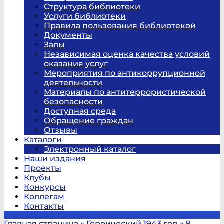
Структура библиотеки
Услуги библиотеки
Правила пользования библиотекой
Документы
Залы
Независимая оценка качества условий
оказания услуг
Мероприятия по антикоррупционной
деятельности
Материалы по антитеррористической
безопасности
Доступная среда
Обращение граждан
Отзывы
Каталоги
Электронный каталог
Наши издания
Проекты
Клубы
Конкурсы
Коллегам
Контакты
Главная страница
»
Героический 1943 год
»
9