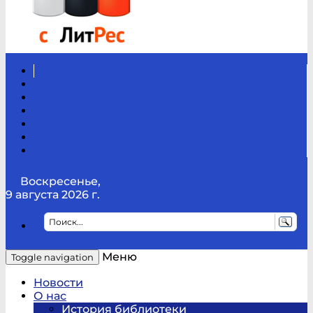
Вконтакте
Канал
Youtube
ТикТок
RSS
Telegram
Карта
сайта
Канал
RUTUBE
Воскресенье,
9 августа 2026 г.
Меню
Toggle navigation
Новости
О нас
История библиотеки