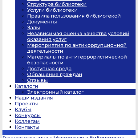
Структура библиотеки
Услуги библиотеки
Правила пользования библиотекой
Документы
Залы
Независимая оценка качества условий
оказания услуг
Мероприятия по антикоррупционной
деятельности
Материалы по антитеррористической
безопасности
Доступная среда
Обращение граждан
Отзывы
Каталоги
Электронный каталог
Наши издания
Проекты
Клубы
Конкурсы
Коллегам
Контакты
Главная страница
»
Мастерская в библиотеке
»