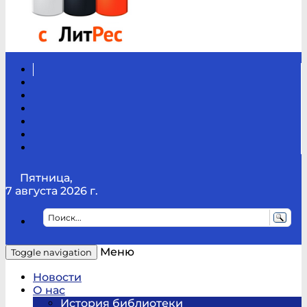
Вконтакте
Канал
Youtube
ТикТок
RSS
Telegram
Карта
сайта
Канал
RUTUBE
Пятница,
7 августа 2026 г.
Меню
Toggle navigation
Новости
О нас
История библиотеки