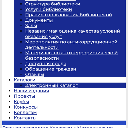
Структура библиотеки
Услуги библиотеки
Правила пользования библиотекой
Документы
Залы
Независимая оценка качества условий
оказания услуг
Мероприятия по антикоррупционной
деятельности
Материалы по антитеррористической
безопасности
Доступная среда
Обращение граждан
Отзывы
Каталоги
Электронный каталог
Наши издания
Проекты
Клубы
Конкурсы
Коллегам
Контакты
Главная страница
»
Коллегам
»
Методические