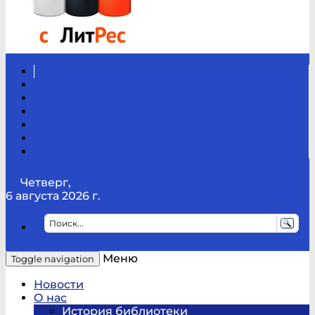
Вконтакте
Канал
Youtube
ТикТок
RSS
Telegram
Карта
сайта
Канал
RUTUBE
Четверг,
6 августа 2026 г.
Меню
Toggle navigation
Новости
О нас
История библиотеки