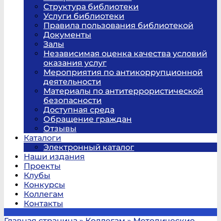
Структура библиотеки
Услуги библиотеки
Правила пользования библиотекой
Документы
Залы
Независимая оценка качества условий
оказания услуг
Мероприятия по антикоррупционной
деятельности
Материалы по антитеррористической
безопасности
Доступная среда
Обращение граждан
Отзывы
Каталоги
Электронный каталог
Наши издания
Проекты
Клубы
Конкурсы
Коллегам
Контакты
Главная страница
»
Коллегам
»
Методические