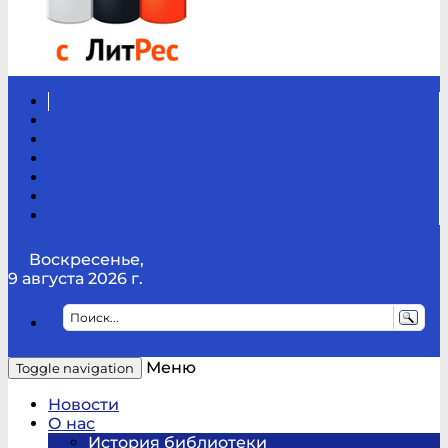
Вконтакте
Канал
Youtube
ТикТок
RSS
Telegram
Карта
сайта
Канал
RUTUBE
Воскресенье,
9 августа 2026 г.
Меню
Toggle navigation
Новости
О нас
История библиотеки