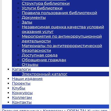
Структура библиотеки
Услуги библиотеки
Правила пользования библиотекой
Документы
Залы
Независимая оценка качества условий
оказания услуг
Мероприятия по антикоррупционной
деятельности
Материалы по антитеррористической
безопасности
Доступная среда
Обращение граждан
Отзывы
Каталоги
Электронный каталог
Наши издания
Проекты
Клубы
Конкурсы
Коллегам
Контакты
Главная страница
»
Коллегам
»
OPEN TALK: как это