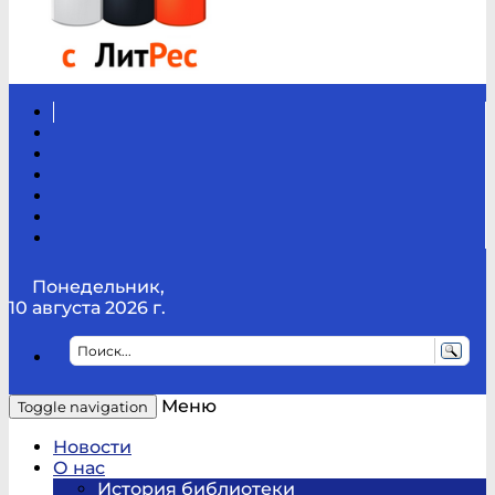
Вконтакте
Канал
Youtube
ТикТок
RSS
Telegram
Карта
сайта
Канал
RUTUBE
Понедельник,
10 августа 2026 г.
Меню
Toggle navigation
Новости
О нас
История библиотеки