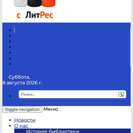
Вконтакте
Канал
Youtube
ТикТок
RSS
Telegram
Карта
сайта
Канал
RUTUBE
Суббота,
8 августа 2026 г.
Меню
Toggle navigation
Новости
О нас
История библиотеки