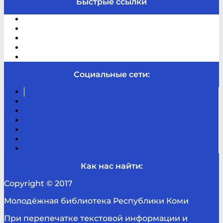
Быстрые ссылки
Электронный каталог
В помощь студенту и школьнику
Виртуальная справка
Отзывы
Контакты
Социальные сети:
Вконтакте
Канал
Youtube
ТикТок
RSS
Telegram
Карта
сайта
Канал
RUTUBE
Как нас найти:
Copyright © 2017
Молодёжная библиотека Республики Коми
При перепечатке текстовой информации и