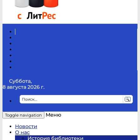
Вконтакте
Канал
Youtube
ТикТок
RSS
Telegram
Карта
сайта
Канал
RUTUBE
Суббота,
8 августа 2026 г.
Меню
Toggle navigation
Новости
О нас
История библиотеки