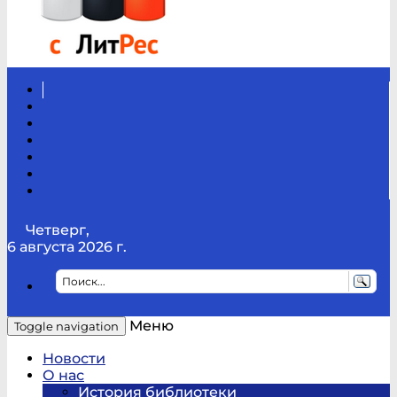
Вконтакте
Канал
Youtube
ТикТок
RSS
Telegram
Карта
сайта
Канал
RUTUBE
Четверг,
6 августа 2026 г.
Меню
Toggle navigation
Новости
О нас
История библиотеки