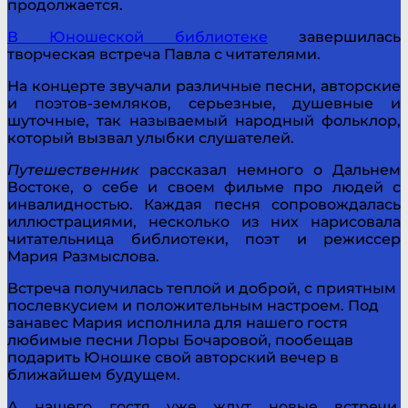
продолжается.
В Юношеской библиотеке
завершилась
творческая встреча Павла с читателями.
На концерте звучали различные песни, авторские
и поэтов-земляков, серьезные, душевные и
шуточные, так называемый народный фольклор,
который вызвал улыбки слушателей.
Путешественник
рассказал немного о Дальнем
Востоке, о себе и своем фильме про людей с
инвалидностью. Каждая песня сопровождалась
иллюстрациями, несколько из них нарисовала
читательница библиотеки, поэт и режиссер
Мария Размыслова.
Встреча получилась теплой и доброй, с приятным
послевкусием и положительным настроем. Под
занавес Мария исполнила для нашего гостя
любимые песни Лоры Бочаровой, пообещав
подарить Юношке свой авторский вечер в
ближайшем будущем.
А нашего гостя уже ждут новые встречи.