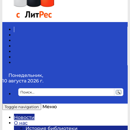
Вконтакте
Канал
Youtube
ТикТок
RSS
Telegram
Карта
сайта
Канал
RUTUBE
Понедельник,
10 августа 2026 г.
Меню
Toggle navigation
Новости
О нас
История библиотеки