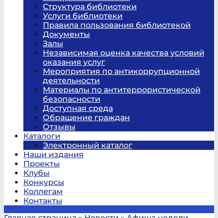
Структура библиотеки
Услуги библиотеки
Правила пользования библиотекой
Документы
Залы
Независимая оценка качества условий
оказания услуг
Мероприятия по антикоррупционной
деятельности
Материалы по антитеррористической
безопасности
Доступная среда
Обращение граждан
Отзывы
Каталоги
Электронный каталог
Наши издания
Проекты
Клубы
Конкурсы
Коллегам
Контакты
Главная страница
»
Новости
»
Афиша недели