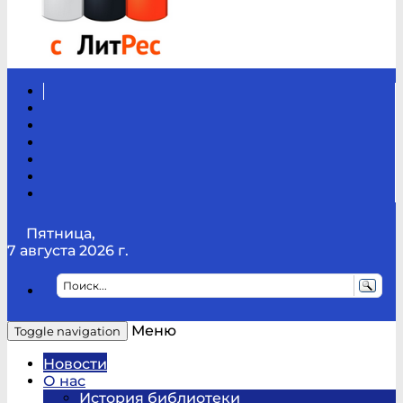
Вконтакте
Канал
Youtube
ТикТок
RSS
Telegram
Карта
сайта
Канал
RUTUBE
Пятница,
7 августа 2026 г.
Меню
Toggle navigation
Новости
О нас
История библиотеки