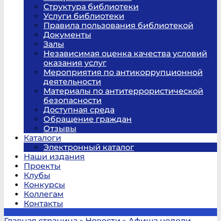
Структура библиотеки
Услуги библиотеки
Правила пользования библиотекой
Документы
Залы
Независимая оценка качества условий
оказания услуг
Мероприятия по антикоррупционной
деятельности
Материалы по антитеррористической
безопасности
Доступная среда
Обращение граждан
Отзывы
Каталоги
Электронный каталог
Наши издания
Проекты
Клубы
Конкурсы
Коллегам
Контакты
Главная страница
»
Новости
»
Афиша недели