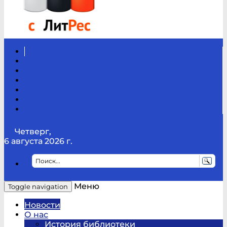
Вконтакте
Канал
Youtube
ТикТок
RSS
Telegram
Карта
сайта
Канал
RUTUBE
Четверг,
6 августа 2026 г.
Меню
Toggle navigation
Новости
О нас
История библиотеки