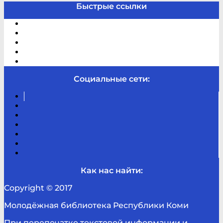
Быстрые ссылки
Электронный каталог
В помощь студенту и школьнику
Виртуальная справка
Отзывы
Контакты
Социальные сети:
Вконтакте
Канал
Youtube
ТикТок
RSS
Telegram
Карта
сайта
Канал
RUTUBE
Как нас найти:
Copyright © 2017
Молодёжная библиотека Республики Коми
При перепечатке текстовой информации и