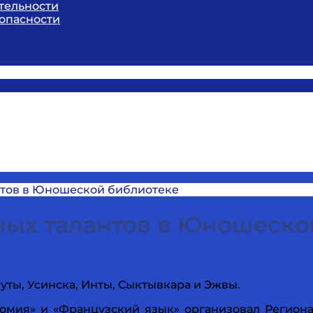
тельности
опасности
тов в Юношеской библиотеке
ых талантов в Юношеско
ты, Усинска, Инты, Сыктывкара и Эжвы.
омия» и «Французский язык» организовал Регио