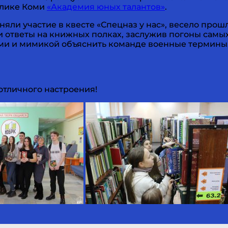
ублике Коми
«Академия юных талантов»
.
ли участие в квесте «Спецназ у нас», весело прош
 ответы на книжных полках, заслужив погоны самых
ми и мимикой объяснить команде военные термины, 
отличного настроения!