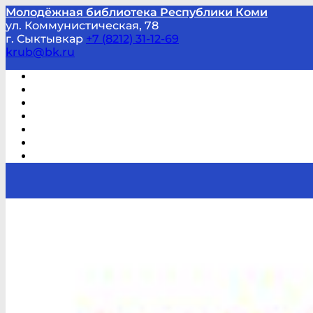
Молодёжная библиотека Республики Коми
ул. Коммунистическая, 78
г. Сыктывкар
+7 (8212) 31-12-69
krub@bk.ru
Виртуальная справка
В помощь студенту и школьнику
Виртуальные выставки
Мероприятия по заявкам
Часто задаваемые вопросы
Обратная связь
Отзывы