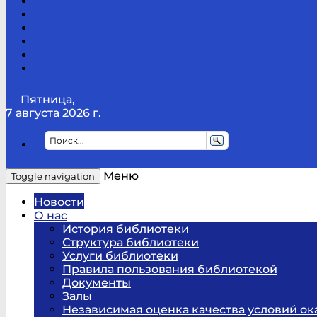
Канал
Youtube
ТикТок
RSS
Telegram
Карта
сайта
Канал
RUTUBE
Пятница,
7 августа 2026 г.
Меню
Toggle navigation
Новости
О нас
История библиотеки
Структура библиотеки
Услуги библиотеки
Правила пользования библиотекой
Документы
Залы
Независимая оценка качества условий ок