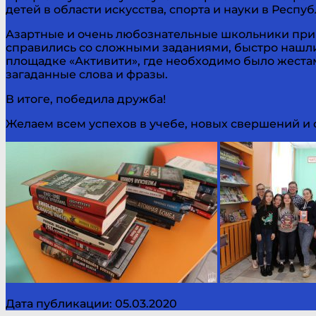
детей в области искусства, спорта и науки в Респ
Азартные и очень любознательные школьники приня
справились со сложными заданиями, быстро нашли
площадке «Активити», где необходимо было жеста
загаданные слова и фразы.
В итоге, победила дружба!
Желаем всем успехов в учебе, новых свершений и 
Дата публикации: 05.03.2020