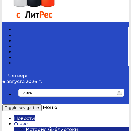
Вконтакте
Канал
Youtube
ТикТок
RSS
Telegram
Карта
сайта
Канал
RUTUBE
Четверг,
6 августа 2026 г.
Меню
Toggle navigation
Новости
О нас
История библиотеки