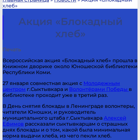
хлеб»
Акция «Блокадный
хлеб»
Печать
Всероссийская акция «Блокадный хлеб» прошла в
Книжном дворике около Юношеской библиотеки
Республики Коми.
27 января совместная акция с
Молодежным
центром
г.Сыктывкара и
Волонтёрами Победы
в
библиотеке проходит уже в третий раз.
В День снятия блокады в Ленинграде волонтеры,
читатели Юношки, и руководитель
муниципального штаба г.Сыктывкара
Алексей
Ефимов
рассказали сыктывкарцам о страшных
днях блокады и о том, какой была минимальная
норма выдачи хлеба, из чего пекли хлеб.