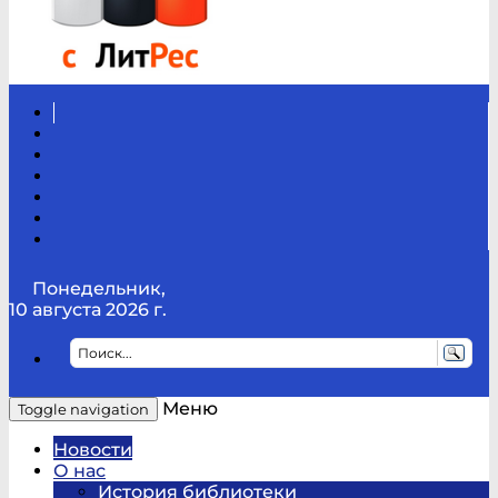
Вконтакте
Канал
Youtube
ТикТок
RSS
Telegram
Карта
сайта
Канал
RUTUBE
Понедельник,
10 августа 2026 г.
Меню
Toggle navigation
Новости
О нас
История библиотеки