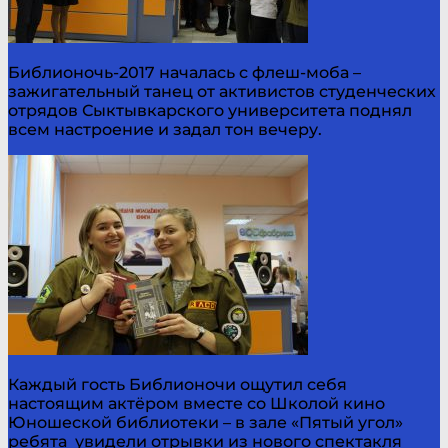
Библионочь-2017 началась с флеш-моба –
зажигательный танец от активистов студенческих
отрядов Сыктывкарского университета поднял
всем настроение и задал тон вечеру.
Каждый гость Библионочи ощутил себя
настоящим актёром вместе со Школой кино
Юношеской библиотеки – в зале «Пятый угол»
ребята увидели отрывки из нового спектакля