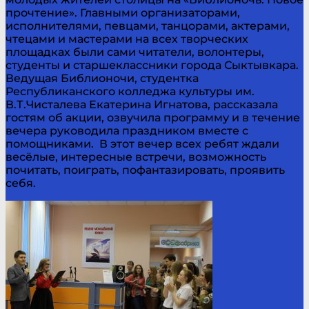
прочтение». Главными организаторами,
исполнителями, певцами, танцорами, актерами,
чтецами и мастерами на всех творческих
площадках были сами читатели, волонтеры,
студенты и старшеклассники города Сыктывкара.
Ведущая Библионочи, студентка
Республиканского колледжа культуры им.
В.Т.Чисталева Екатерина Игнатова, рассказала
гостям об акции, озвучила программу и в течение
вечера руководила праздником вместе с
помощниками. В этот вечер всех ребят ждали
весёлые, интересные встречи, возможность
почитать, поиграть, пофантазировать, проявить
себя.