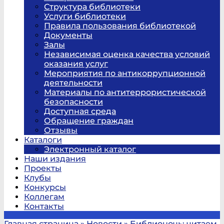
Структура библиотеки
Услуги библиотеки
Правила пользования библиотекой
Документы
Залы
Независимая оценка качества условий
оказания услуг
Мероприятия по антикоррупционной
деятельности
Материалы по антитеррористической
безопасности
Доступная среда
Обращение граждан
Отзывы
Каталоги
Электронный каталог
Наши издания
Проекты
Клубы
Конкурсы
Коллегам
Контакты
Главная страница
»
Новости
»
Библионочь: читаем