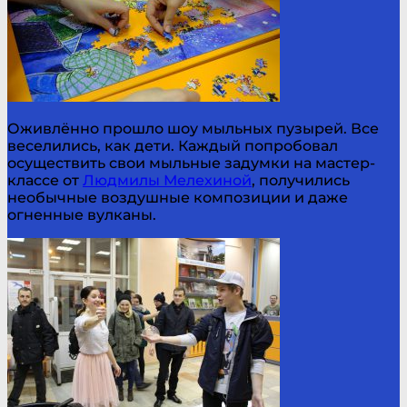
Оживлённо прошло шоу мыльных пузырей. Все
веселились, как дети. Каждый попробовал
осуществить свои мыльные задумки на мастер-
классе от
Людмилы Мелехиной
, получились
необычные воздушные композиции и даже
огненные вулканы.