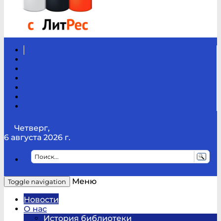
Вконтакте
Канал
Youtube
ТикТок
RSS
Telegram
Карта
сайта
Канал
RUTUBE
Четверг,
6 августа 2026 г.
Меню
Toggle navigation
Новости
О нас
История библиотеки