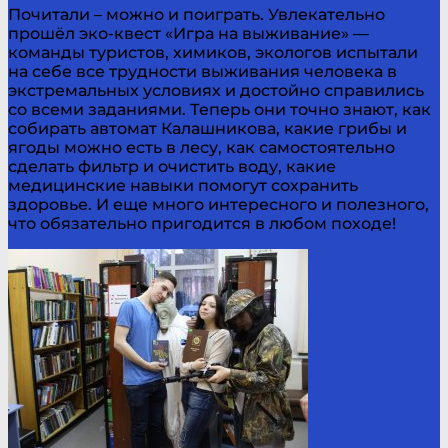
Почитали – можно и поиграть. Увлекательно
прошёл эко-квест «Игра на выживание» —
команды туристов, химиков, экологов испытали
на себе все трудности выживания человека в
экстремальных условиях и достойно справились
со всеми заданиями. Теперь они точно знают, как
собирать автомат Калашникова, какие грибы и
ягоды можно есть в лесу, как самостоятельно
сделать фильтр и очистить воду, какие
медицинские навыки помогут сохранить
здоровье. И еще много интересного и полезного,
что обязательно пригодится в любом походе!