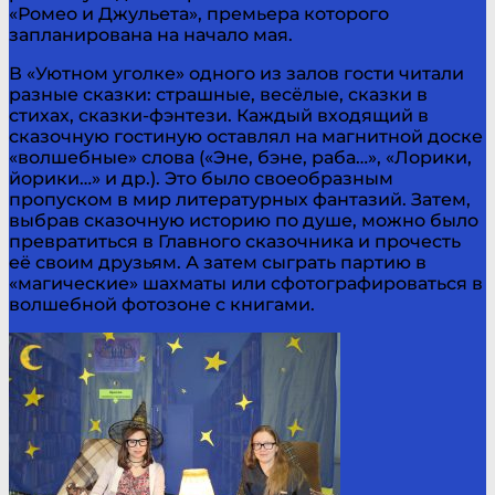
«Ромео и Джульета», премьера которого
запланирована на начало мая.
В «Уютном уголке» одного из залов гости читали
разные сказки: страшные, весёлые, сказки в
стихах, сказки-фэнтези. Каждый входящий в
сказочную гостиную оставлял на магнитной доске
«волшебные» слова («Эне, бэне, раба…», «Лорики,
йорики…» и др.). Это было своеобразным
пропуском в мир литературных фантазий. Затем,
выбрав сказочную историю по душе, можно было
превратиться в Главного сказочника и прочесть
её своим друзьям. А затем сыграть партию в
«магические» шахматы или сфотографироваться в
волшебной фотозоне с книгами.