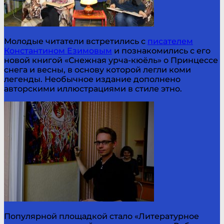
Молодые читатели встретились с
писателем
Константином Езимовым
и познакомились с его
новой книгой «Снежная урча-кюёль» о Принцессе
снега и весны, в основу которой легли коми
легенды. Необычное издание дополнено
авторскими иллюстрациями в стиле этно.
Популярной площадкой стало «Литературное