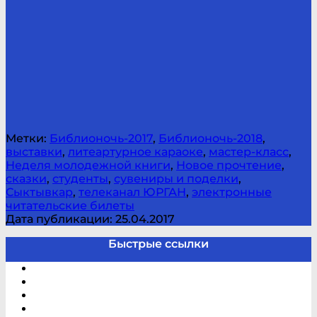
Метки:
Библионочь-2017
,
Библионочь-2018
,
выставки
,
литеартурное караоке
,
мастер-класс
,
Неделя молодежной книги
,
Новое прочтение
,
сказки
,
студенты
,
сувениры и поделки
,
Сыктывкар
,
телеканал ЮРГАН
,
электронные
читательские билеты
Дата публикации: 25.04.2017
Быстрые ссылки
Электронный каталог
В помощь студенту и школьнику
Виртуальная справка
Отзывы