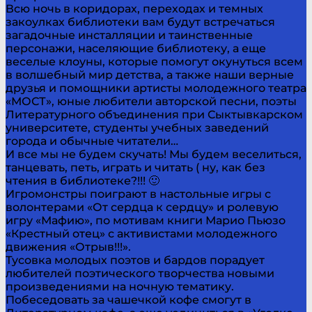
Всю ночь в коридорах, переходах и темных
закоулках библиотеки вам будут встречаться
загадочные инсталляции и таинственные
персонажи, населяющие библиотеку, а еще
веселые клоуны, которые помогут окунуться всем
в волшебный мир детства, а также наши верные
друзья и помощники артисты молодежного театра
«МОСТ», юные любители авторской песни, поэты
Литературного объединения при Сыктывкарском
университете, студенты учебных заведений
города и обычные читатели…
И все мы не будем скучать! Мы будем веселиться,
танцевать, петь, играть и читать ( ну, как без
чтения в библиотеке?!!! 🙂
Игромонстры поиграют в настольные игры с
волонтерами «От сердца к сердцу» и ролевую
игру «Мафию», по мотивам книги Марио Пьюзо
«Крестный отец» с активистами молодежного
движения «Отрыв!!!».
Тусовка молодых поэтов и бардов порадует
любителей поэтического творчества новыми
произведениями на ночную тематику.
Побеседовать за чашечкой кофе смогут в