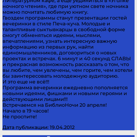
Литературном кафе, а еще уединиться в «Уголке
ночного чтения», где при уютном свете ночника
можно почитать любимую книгу.
Гвоздем программы станут презентации гостей
вечеринки в стиле Печа-куча. Молодые и
талантливые сыктывкарцы в свободной форме
смогут обменяться идеями, мыслями,
впечатлениями, узнать интересную важную
информацию из первых рук, найти
единомышленников, договориться о новых
проектах и встречах. 6 минут и 40 секунд СЛАВЫ
и прекрасная возможность рассказать о том, что
вы любите, чем увлечены, чем горите, чем хотели
бы заинтересовать молодежную аудиторию.
И это еще не всё!!!
Программа вечеринки ежедневно пополняется
новыми идеями, фишками и новыми героями и
действующими лицами!!!
Встречаемся на БиблиоНочи 20 апреля!
Начало в 19 часов!
Не проспите!
Дата публикации: 19.04.2012