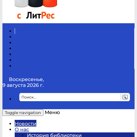
Вконтакте
Канал
Youtube
ТикТок
RSS
Telegram
Карта
сайта
Канал
RUTUBE
Воскресенье,
9 августа 2026 г.
Меню
Toggle navigation
Новости
О нас
История библиотеки