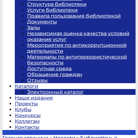
Структура библиотеки
Услуги библиотеки
Правила пользования библиотекой
Документы
Залы
Независимая оценка качества условий
оказания услуг
Мероприятия по антикоррупционной
деятельности
Материалы по антитеррористической
безопасности
Доступная среда
Обращение граждан
Отзывы
Каталоги
Электронный каталог
Наши издания
Проекты
Клубы
Конкурсы
Коллегам
Контакты
Главная страница
»
Новости
»
БиблиоНочь в