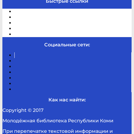
Быстрые ссылки
Электронный каталог
В помощь студенту и школьнику
Виртуальная справка
Отзывы
Контакты
Социальные сети:
Вконтакте
Канал
Youtube
ТикТок
RSS
Telegram
Карта
сайта
Канал
RUTUBE
Как нас найти:
Copyright © 2017
Молодёжная библиотека Республики Коми
При перепечатке текстовой информации и