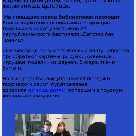
В День защиты детей,
1 июня, приглашают на
акцию
«НАШЕ ДЕТСТВО».
На площадке перед библиотекой проходит
благотворительная выставка — ярмарка
творческих работ участников ХХ
республиканского фестиваля «Детство без
границ».
Сыктывкарцы за символическую плату недорого
приобретают картины, рисунки, сувениры,
игрушки, поделки из дерева, бисера, ткани и
бумаги.
На все средства, вырученные от продажи
творческих работ, будет оказана
адресная
помощь детям
, попавшим в трудную
жизненную ситуацию.