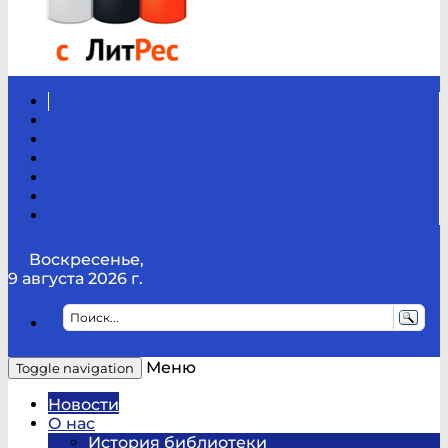
Вконтакте
Канал
Youtube
ТикТок
RSS
Telegram
Карта
сайта
Канал
RUTUBE
Воскресенье,
9 августа 2026 г.
Меню
Toggle navigation
Новости
О нас
История библиотеки