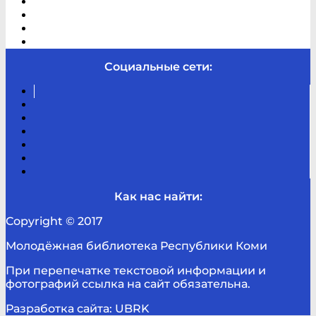
В помощь студенту и школьнику
Виртуальная справка
Отзывы
Контакты
Социальные сети:
Вконтакте
Канал
Youtube
ТикТок
RSS
Telegram
Карта
сайта
Канал
RUTUBE
Как нас найти:
Copyright © 2017
Молодёжная библиотека Республики Коми
При перепечатке текстовой информации и
фотографий ссылка на сайт обязательна.
Разработка сайта: UBRK