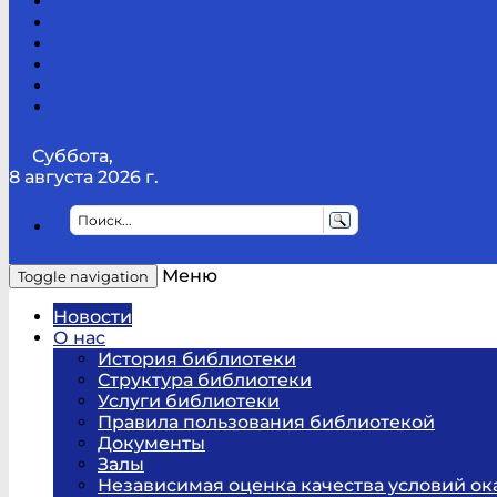
Канал
Youtube
ТикТок
RSS
Telegram
Карта
сайта
Канал
RUTUBE
Суббота,
8 августа 2026 г.
Меню
Toggle navigation
Новости
О нас
История библиотеки
Структура библиотеки
Услуги библиотеки
Правила пользования библиотекой
Документы
Залы
Независимая оценка качества условий ок