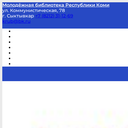
Молодёжная библиотека Республики Коми
ул. Коммунистическая, 78
г. Сыктывкар
+7 (8212) 31-12-69
krub@bk.ru
Виртуальная справка
В помощь студенту и школьнику
Виртуальные выставки
Мероприятия по заявкам
Часто задаваемые вопросы
Обратная связь
Отзывы