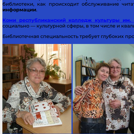
библиотеки, как происходит обслуживание чит
информации
.
Коми республиканский колледж культуры им. В
социально — культурной сферы, в том числе и кв
Библиотечная специальность требует глубоких про