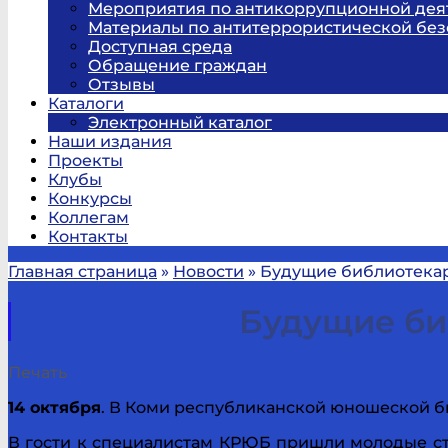
Мероприятия по антикоррупционной дея
Материалы по антитеррористической без
Доступная среда
Обращение граждан
Отзывы
Каталоги
Электронный каталог
Наши издания
Проекты
Клубы
Конкурсы
Коллегам
Контакты
Главная страница
»
Новости
»
Будущие библиотека
Будущие би
Печать
14 октября
. В Коми республиканской юношеской б
В гости к специалистам КРЮБ пришли молодые с