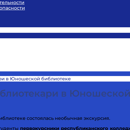
тельности
опасности
ри в Юношеской библиотеке
блиотекари в Юношеской
иблиотеке состоялась необычная экскурсия.
туденты
первокурсники республиканского коллед