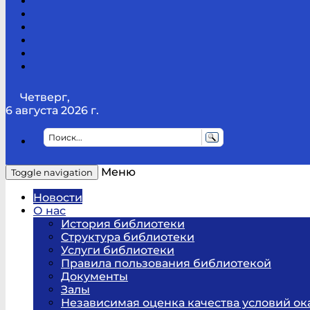
Канал
Youtube
ТикТок
RSS
Telegram
Карта
сайта
Канал
RUTUBE
Четверг,
6 августа 2026 г.
Меню
Toggle navigation
Новости
О нас
История библиотеки
Структура библиотеки
Услуги библиотеки
Правила пользования библиотекой
Документы
Залы
Независимая оценка качества условий ок