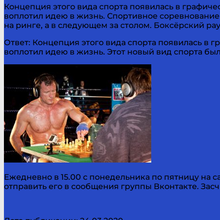
Концепция этого вида спорта появилась в графич
воплотил идею в жизнь. Спортивное соревнование
на ринге, а в следующем за столом. Боксёрский рау
Ответ: Концепция этого вида спорта появилась в
воплотил идею в жизнь. Этот новый вид спорта бы
Ежедневно в 15.00 с понедельника по пятницу на с
отправить его в сообщения группы Вконтакте. Засч