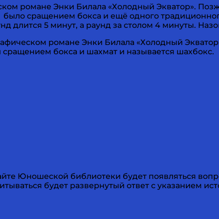
еском романе Энки Билала «Холодный Экватор». По
 было сращением бокса и ещё одного традиционног
нд длится 5 минут, а раунд за столом 4 минуты. Назо
 графическом романе Энки Билала «Холодный Эквато
л сращением бокса и шахмат и называется шахбокс.
айте Юношеской библиотеки будет появляться вопрос
итываться будет развернутый ответ с указанием ист