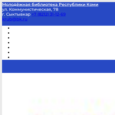
Молодёжная библиотека Республики Коми
ул. Коммунистическая, 78
г. Сыктывкар
+7 (8212) 31-12-69
krub@bk.ru
Виртуальная справка
В помощь студенту и школьнику
Виртуальные выставки
Мероприятия по заявкам
Часто задаваемые вопросы
Обратная связь
Отзывы