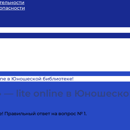
тельности
опасности
online в Юношеской библиотеке!
 — lite online в Юношеск
е! Правильный ответ на вопрос № 1.