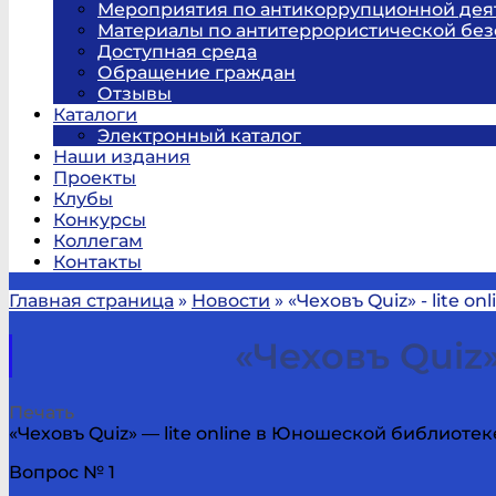
Мероприятия по антикоррупционной дея
Материалы по антитеррористической без
Доступная среда
Обращение граждан
Отзывы
Каталоги
Электронный каталог
Наши издания
Проекты
Клубы
Конкурсы
Коллегам
Контакты
Главная страница
»
Новости
»
«Чеховъ Quiz» - lite 
«Чеховъ Quiz»
Печать
«Чеховъ Quiz» — lite online в Юношеской библиотек
Вопрос № 1