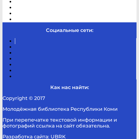
В помощь студенту и школьнику
Виртуальная справка
Отзывы
Контакты
Социальные сети:
Вконтакте
Канал
Youtube
ТикТок
RSS
Telegram
Карта
сайта
Канал
RUTUBE
Как нас найти:
Copyright © 2017
Молодёжная библиотека Республики Коми
При перепечатке текстовой информации и
фотографий ссылка на сайт обязательна.
Разработка сайта: UBRK