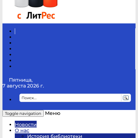
Вконтакте
Канал
Youtube
ТикТок
RSS
Telegram
Карта
сайта
Канал
RUTUBE
Пятница,
7 августа 2026 г.
Меню
Toggle navigation
Новости
О нас
История библиотеки