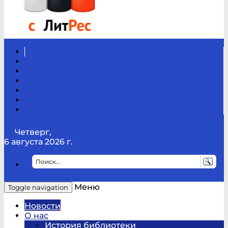
Вконтакте
Канал
Youtube
ТикТок
RSS
Telegram
Карта
сайта
Канал
RUTUBE
Четверг,
6 августа 2026 г.
Меню
Toggle navigation
Новости
О нас
История библиотеки