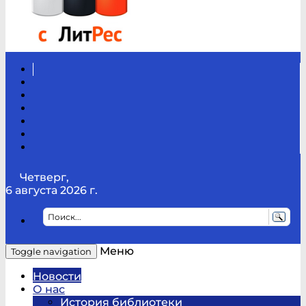
Вконтакте
Канал
Youtube
ТикТок
RSS
Telegram
Карта
сайта
Канал
RUTUBE
Четверг,
6 августа 2026 г.
Меню
Toggle navigation
Новости
О нас
История библиотеки