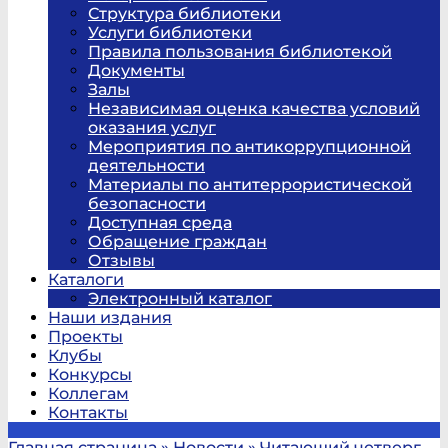
Структура библиотеки
Услуги библиотеки
Правила пользования библиотекой
Документы
Залы
Независимая оценка качества условий
оказания услуг
Мероприятия по антикоррупционной
деятельности
Материалы по антитеррористической
безопасности
Доступная среда
Обращение граждан
Отзывы
Каталоги
Электронный каталог
Наши издания
Проекты
Клубы
Конкурсы
Коллегам
Контакты
Главная страница
»
Новости
»
Читающий четверг