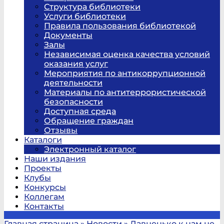
Структура библиотеки
Услуги библиотеки
Правила пользования библиотекой
Документы
Залы
Независимая оценка качества условий
оказания услуг
Мероприятия по антикоррупционной
деятельности
Материалы по антитеррористической
безопасности
Доступная среда
Обращение граждан
Отзывы
Каталоги
Электронный каталог
Наши издания
Проекты
Клубы
Конкурсы
Коллегам
Контакты
Главная страница
»
Новости
»
Давненько к нам не