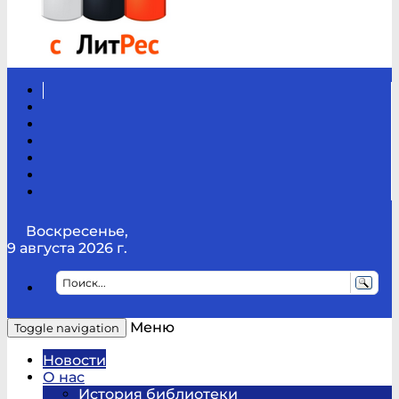
Вконтакте
Канал
Youtube
ТикТок
RSS
Telegram
Карта
сайта
Канал
RUTUBE
Воскресенье,
9 августа 2026 г.
Меню
Toggle navigation
Новости
О нас
История библиотеки