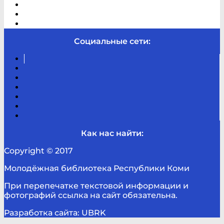
Виртуальная справка
Отзывы
Контакты
Социальные сети:
Вконтакте
Канал
Youtube
ТикТок
RSS
Telegram
Карта
сайта
Канал
RUTUBE
Как нас найти:
Copyright © 2017
Молодёжная библиотека Республики Коми
При перепечатке текстовой информации и
фотографий ссылка на сайт обязательна.
Разработка сайта: UBRK