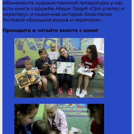
Абонементе художественной литературы у нас
есть книга о дружбе
Маши Трауб «Про улитку и
черепаху»
и сказочная история
Анастасии
Гостевой «Большой взрыв и черепахи»
.
Приходите и читайте вместе с нами!